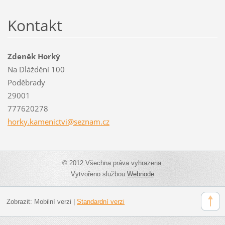
Kontakt
Zdeněk Horký
Na Dláždění 100
Poděbrady
29001
777620278
horky.ka
menictvi
@seznam.
cz
© 2012 Všechna práva vyhrazena.
Vytvořeno službou
Webnode
Zobrazit:
Mobilní verzi
|
Standardní verzi