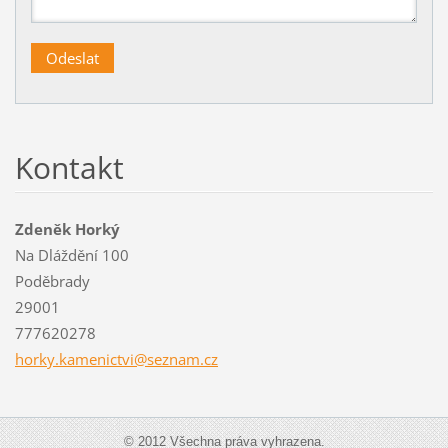
Kontakt
Zdeněk Horký
Na Dláždění 100
Poděbrady
29001
777620278
horky.ka
menictvi
@seznam.
cz
© 2012 Všechna práva vyhrazena.