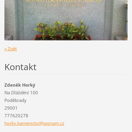
« Zpět
Kontakt
Zdeněk Horký
Na Dláždění 100
Poděbrady
29001
777620278
horky.ka
menictvi
@seznam.
cz