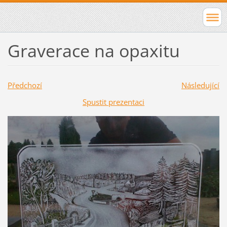
Graverace na opaxitu
Předchozí
Následující
Spustit prezentaci