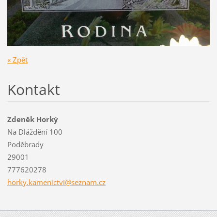
« Zpět
Kontakt
Zdeněk Horký
Na Dláždění 100
Poděbrady
29001
777620278
horky.ka
menictvi
@seznam.
cz