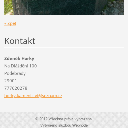
« Zpět
Kontakt
Zdeněk Horký
Na Dláždění 100
Poděbrady
29001
777620278
horky.ka
menictvi
@seznam.
cz
© 2012 Všechna práva vyhrazena.
Vytvořeno službou
Webnode