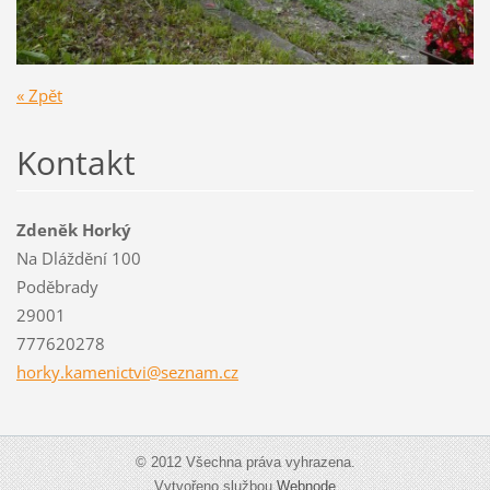
« Zpět
Kontakt
Zdeněk Horký
Na Dláždění 100
Poděbrady
29001
777620278
horky.ka
menictvi
@seznam.
cz
© 2012 Všechna práva vyhrazena.
Vytvořeno službou
Webnode