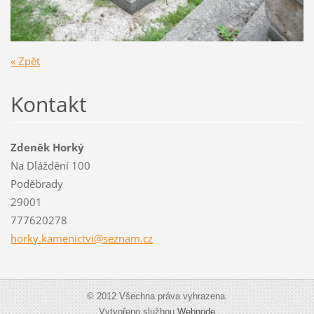
« Zpět
Kontakt
Zdeněk Horký
Na Dláždění 100
Poděbrady
29001
777620278
horky.ka
menictvi
@seznam.
cz
© 2012 Všechna práva vyhrazena.
Vytvořeno službou
Webnode