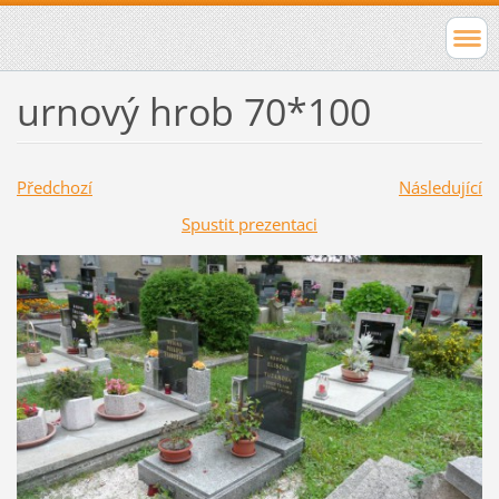
urnový hrob 70*100
Předchozí
Následující
Spustit prezentaci