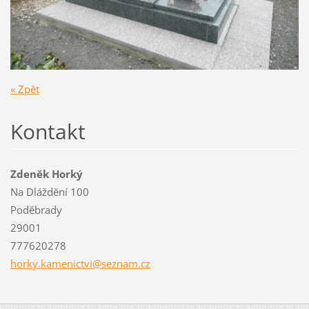
« Zpět
Kontakt
Zdeněk Horký
Na Dláždění 100
Poděbrady
29001
777620278
horky.ka
menictvi
@seznam.
cz