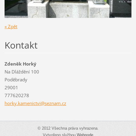
« Zpět
Kontakt
Zdeněk Horký
Na Dláždění 100
Poděbrady
29001
777620278
horky.ka
menictvi
@seznam.
cz
© 2012 Všechna práva vyhrazena.
Vytvořeno službou
Webnode