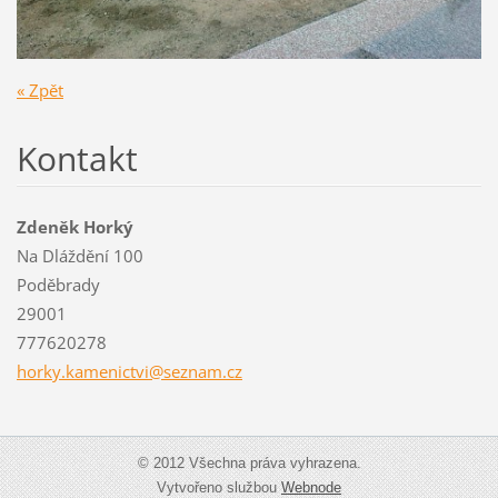
« Zpět
Kontakt
Zdeněk Horký
Na Dláždění 100
Poděbrady
29001
777620278
horky.ka
menictvi
@seznam.
cz
© 2012 Všechna práva vyhrazena.
Vytvořeno službou
Webnode