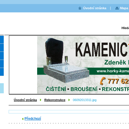
Úvodní stránka
Mapa 
Hled
Úvodní stránka
Rekonstrukce
06092013311.jpg
Předchozí