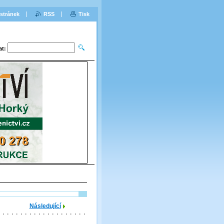
stránek
RSS
Tisk
at:
Následující