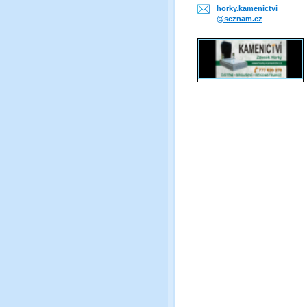
horky.ka
menictvi
@seznam.
cz