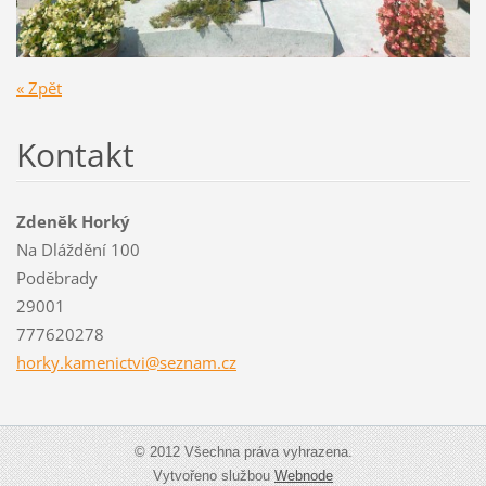
« Zpět
Kontakt
Zdeněk Horký
Na Dláždění 100
Poděbrady
29001
777620278
horky.ka
menictvi
@seznam.
cz
© 2012 Všechna práva vyhrazena.
Vytvořeno službou
Webnode