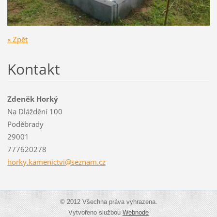
« Zpět
Kontakt
Zdeněk Horký
Na Dláždění 100
Poděbrady
29001
777620278
horky.ka
menictvi
@seznam.
cz
© 2012 Všechna práva vyhrazena.
Vytvořeno službou
Webnode