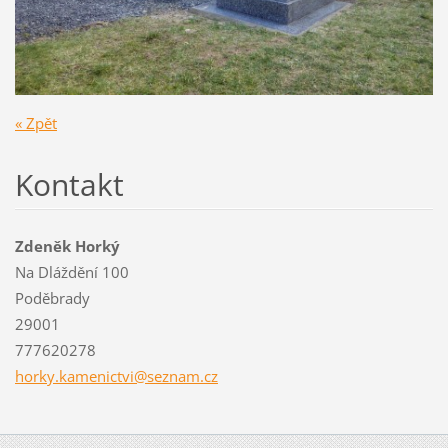
« Zpět
Kontakt
Zdeněk Horký
Na Dláždění 100
Poděbrady
29001
777620278
horky.ka
menictvi
@seznam.
cz