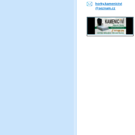
horky.ka
menictvi
@seznam.
cz