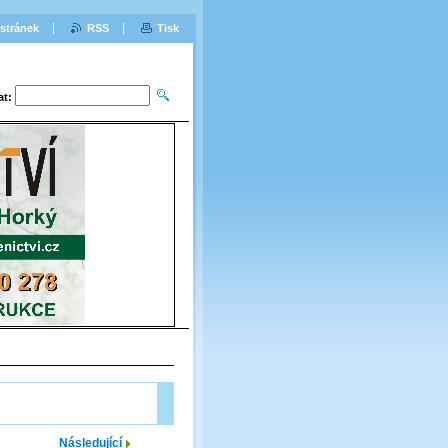
stránek
RSS
Tisk
at:
Následující