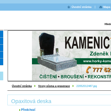
Úvodní stránka
Mapa 
Hled
Úvodní stránka
Vzory písma a graverace
22052012487.jpg
Opaxitová deska
Předchozí