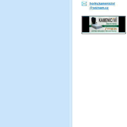
horky.ka
menictvi
@seznam.
cz