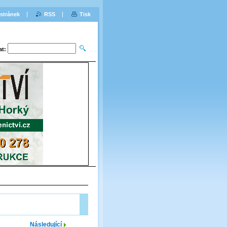
stránek
RSS
Tisk
at:
Následující