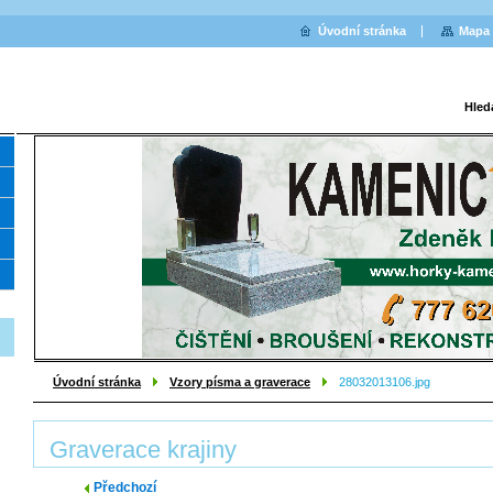
Úvodní stránka
Mapa 
Hled
Úvodní stránka
Vzory písma a graverace
28032013106.jpg
Graverace krajiny
Předchozí