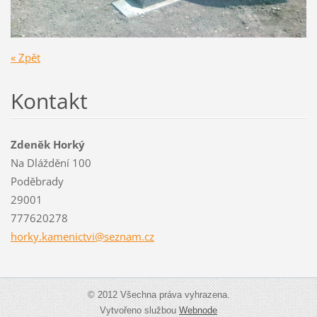
« Zpět
Kontakt
Zdeněk Horký
Na Dláždění 100
Poděbrady
29001
777620278
horky.ka
menictvi
@seznam.
cz
© 2012 Všechna práva vyhrazena.
Vytvořeno službou
Webnode