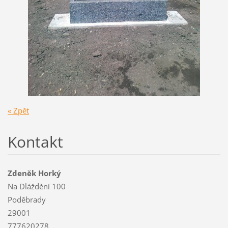
« Zpět
Kontakt
Zdeněk Horký
Na Dláždění 100
Poděbrady
29001
777620278