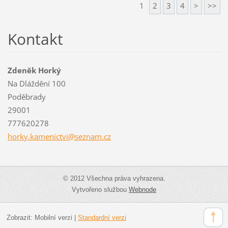
1
2
3
4
>
>>
Kontakt
Zdeněk Horký
Na Dláždění 100
Poděbrady
29001
777620278
horky.ka
menictvi
@seznam.
cz
© 2012 Všechna práva vyhrazena.
Vytvořeno službou
Webnode
Zobrazit:
Mobilní verzi
|
Standardní verzi