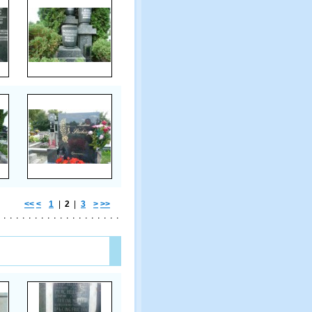
<<
<
1
|
2
|
3
>
>>