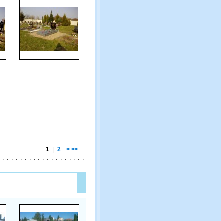
1
|
2
>
>>