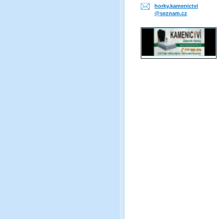
horky.ka
menictvi
@seznam.
cz