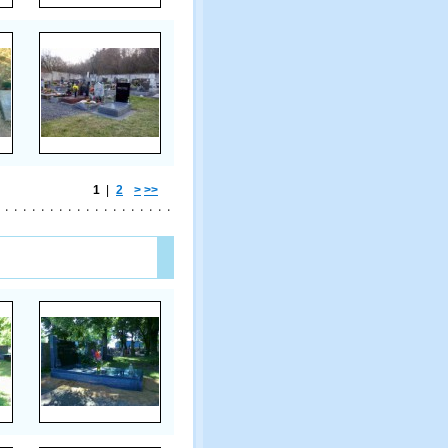
1
|
2
>
>>