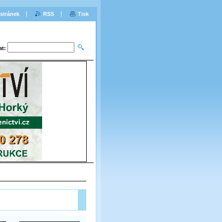
stránek
RSS
Tisk
at: